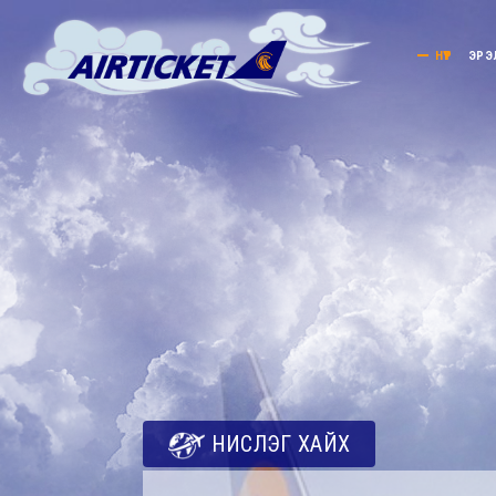
НҮҮР
ЭРЭ
Эрэлттэй чиглэл
Салбарын байршил
МЭДЭЭ
НИСЛЭГ ХАЙХ
Мэдээлэл