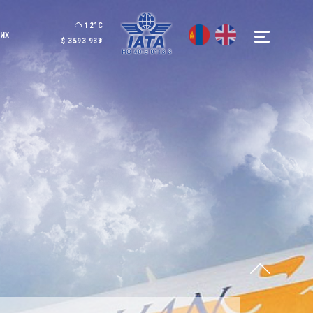
12°C
ИХ
$
3593.93
₮
Бүгдийг үзэх
Бүгдийг үзэх