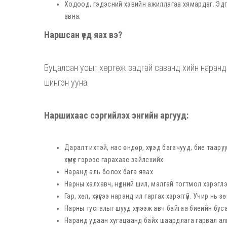
Ходоод, гэдэсний хэвийн ажиллагаа хямардаг. Эдгэ
авна.
Наршсан үед яах вэ?
Буцалсан усыг хөргөж задгай саванд хийн наранд 
шингэн ууна.
Наршихаас сэргийлэх энгийн аргууд:
Даралт ихтэй, нас өндөр, хүүхэд багачууд, бие таар
хүмүүс гэрээс гарахаас зайлсхийх
Наранд аль болох бага явах
Нарны халхавч, нүдний шил, малгай тогтмол хэрэгл
Гар, хөл, хүзүүгээ наранд ил гаргах хэрэггүй. Учир н
Нарны тусгалыг шууд хүлээж авч байгаа биеийн буса
Наранд удаан хугацаанд байх шаардлага гарвал аль