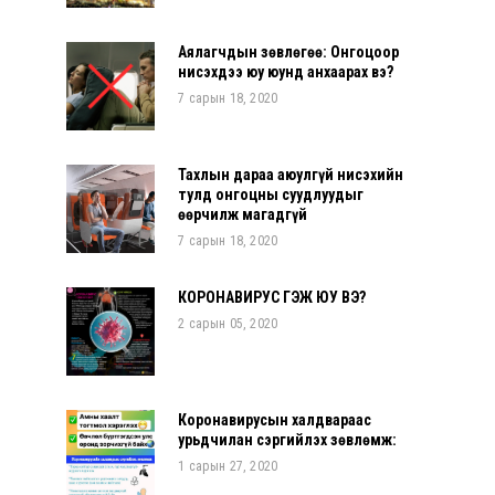
Аялагчдын зөвлөгөө: Онгоцоор
нисэхдээ юу юунд анхаарах вэ?
7 сарын 18, 2020
Тахлын дараа аюулгүй нисэхийн
тулд онгоцны суудлуудыг
өөрчилж магадгүй
7 сарын 18, 2020
КОРОНАВИРУС ГЭЖ ЮУ ВЭ?
2 сарын 05, 2020
Коронавирусын халдвараас
урьдчилан сэргийлэх зөвлөмж:
1 сарын 27, 2020