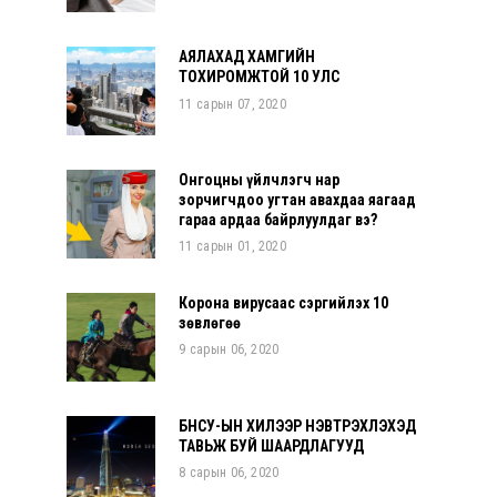
АЯЛАХАД ХАМГИЙН
ТОХИРОМЖТОЙ 10 УЛС
11 сарын 07, 2020
Онгоцны үйлчлэгч нар
зорчигчдоо угтан авахдаа яагаад
гараа ардаа байрлуулдаг вэ?
11 сарын 01, 2020
Корона вирусаас сэргийлэх 10
зөвлөгөө
9 сарын 06, 2020
БНСУ-ЫН ХИЛЭЭР НЭВТРЭХҮҮЛЭХЭД
ТАВЬЖ БУЙ ШААРДЛАГУУД
8 сарын 06, 2020