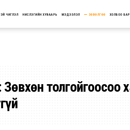
ТЭЙ ЧИГЛЭЛ
НИСЛЭГИЙН ХУВААРЬ
МЭДЭЭЛЭЛ
ЗӨВӨЛГӨӨ
ХОЛБОО БАР
: Зөвхөн толгойгоосоо 
гүй