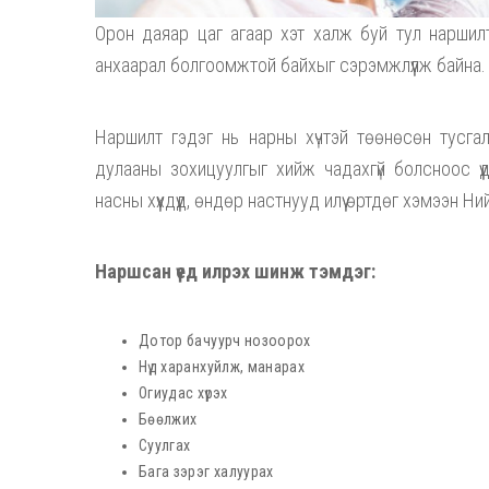
Орон даяар цаг агаар хэт халж буй тул наршил
анхаарал болгоомжтой байхыг сэрэмжлүүлж байна.
Наршилт гэдэг нь нарны хүчтэй төөнөсөн тусг
дулааны зохицуулгыг хийж чадахгүй болсноос ү
насны хүүхдүүд, өндөр настнууд илүү өртдөг хэмээн 
Наршсан үед илрэх шинж тэмдэг:
Дотор бачуурч нозоорох
Нүд харанхуйлж, манарах
Огиудас хүрэх
Бөөлжих
Суулгах
Бага зэрэг халуурах