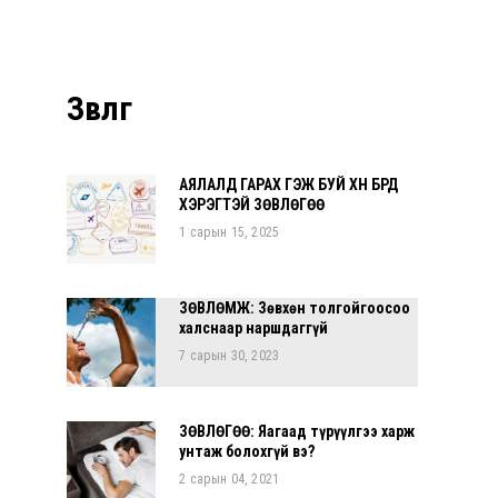
Зөвөлгөө
АЯЛАЛД ГАРАХ ГЭЖ БУЙ ХҮН БҮРД
ХЭРЭГТЭЙ ЗӨВЛӨГӨӨ
1 сарын 15, 2025
ЗӨВЛӨМЖ: Зөвхөн толгойгоосоо
халснаар наршдаггүй
7 сарын 30, 2023
ЗӨВЛӨГӨӨ: Яагаад түрүүлгээ харж
унтаж болохгүй вэ?
2 сарын 04, 2021