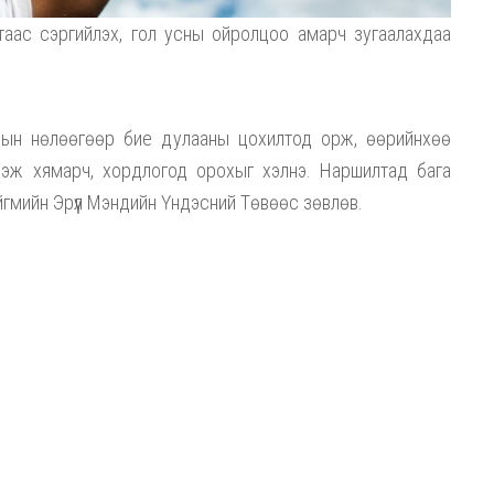
таас сэргийлэх, гол усны ойролцоо амарч зугаалахдаа
алын нөлөөгөөр бие дулааны цохилтод орж, өөрийнхөө
үдэж хямарч, хордлогод орохыг хэлнэ. Наршилтад бага
Нийгмийн Эрүүл Мэндийн Үндэсний Төвөөс зөвлөв.