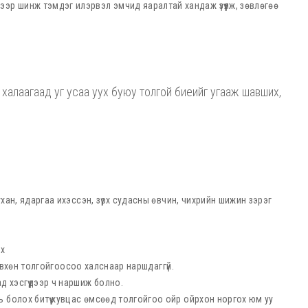
эр шинж тэмдэг илэрвэл эмчид яаралтай хандаж үзүүлж, зөвлөгөө
халаагаад уг усаа уух буюу толгой биеийг угааж шавших,
уухан, ядаргаа ихэссэн, зүрх судасны өвчин, чихрийн шижин зэрэг
эх
ь зөвхөн толгойгоосоо халснаар наршдаггүй.
д хэсгүүдээр ч наршиж болно.
 болох битүү хувцас өмсөөд толгойгоо ойр ойрхон норгох юм уу