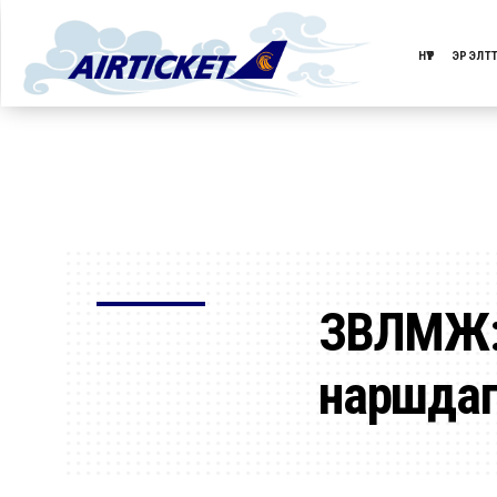
НҮҮР
ЭРЭЛТ
ЗӨВЛӨМЖ
наршдаг