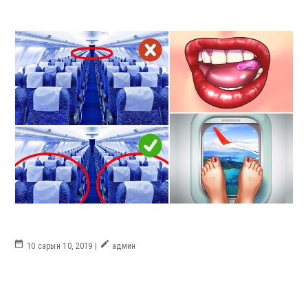
date_range
create
10 сарын 10, 2019 |
админ