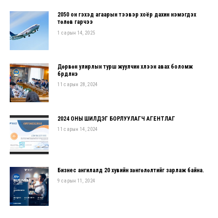
2050 он гэхэд агаарын тээвэр хоёр дахин нэмэгдэх
төлөв гарчээ
1 сарын 14, 2025
Дөрвөн улирлын турш жуулчин хүлээн авах боломж
бүрдүүлнэ
11 сарын 28, 2024
2024 ОНЫ ШИЛДЭГ БОРЛУУЛАГЧ АГЕНТЛАГ
11 сарын 14, 2024
Бизнес ангилалд 20 хувийн хөнгөлөлтийг зарлаж байна.
9 сарын 11, 2024