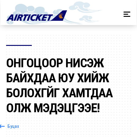
ОНГОЦООР НИСЭЖ
БАЙХДАА ЮУ ХИЙЖ
БОЛОХГҮЙГ ХАМТДАА
ОЛЖ МЭДЭЦГЭЭЕ!
oard_backspace
Буцах