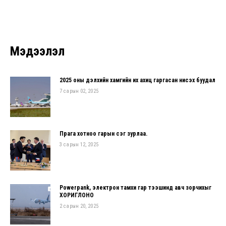
Мэдээлэл
2025 оны дэлхийн хамгийн их ахиц гаргасан нисэх буудал
7 сарын 02, 2025
Прага хотноо гарын үсэг зурлаа.
3 сарын 12, 2025
Powerpank, электрон тамхи гар тээшинд авч зорчихыг
ХОРИГЛОНО
2 сарын 20, 2025