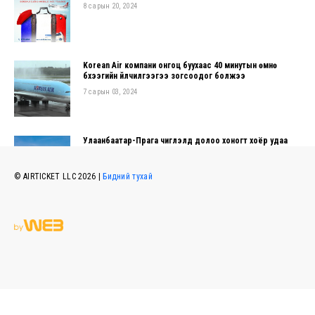
8 сарын 20, 2024
Korean Air компани онгоц буухаас 40 минутын өмнө
бүхээгийн үйлчилгээгээ зогсоодог болжээ
7 сарын 03, 2024
Улаанбаатар-Прага чиглэлд долоо хоногт хоёр удаа
нислэг үйлдэнэ
6 сарын 10, 2024
© AIRTICKET LLC 2026 |
Бидний тухай
САНСРЫН ЗУСЛАНГИЙН БҮРТГЭЛ ЭХЭЛЛЭЭ
5 сарын 07, 2024
Table './airticke_airticket/global_visitors' is marked as crashed and should be