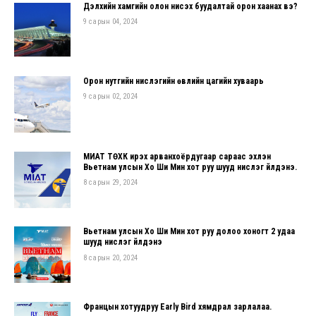
Дэлхийн хамгийн олон нисэх буудалтай орон хаанах вэ?
9 сарын 04, 2024
Орон нутгийн нислэгийн өвлийн цагийн хуваарь
9 сарын 02, 2024
МИАТ ТӨХК ирэх арванхоёрдугаар сараас эхлэн
Вьетнам улсын Хо Ши Мин хот руу шууд нислэг үйлдэнэ.
8 сарын 29, 2024
Вьетнам улсын Хо Ши Мин хот руу долоо хоногт 2 удаа
шууд нислэг үйлдэнэ
8 сарын 20, 2024
Францын хотуудруу Early Bird хямдрал зарлалаа.