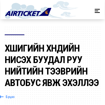
ХӨШИГИЙН ХӨНДИЙН
НИСЭХ БУУДАЛ РУУ
НИЙТИЙН ТЭЭВРИЙН
АВТОБУС ЯВЖ ЭХЭЛЛЭЭ
oard_backspace
Буцах