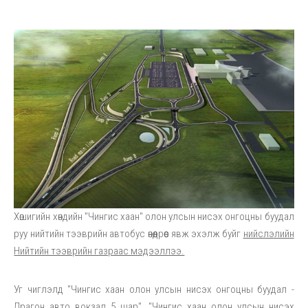
Хөшигийн хөндийн "Чингис хаан" олон улсын нисэх онгоцны буудал
руу нийтийн тээврийн автобус өнөөдрөөс явж эхэлж буйг
нийслэлийн
Нийтийн тээврийн газраас мэдээллээ.
Уг чиглэлд "Чингис хаан олон улсын нисэх онгоцны буудал -
Драгон авто вокзал 5 шар", "Чингис хаан олон улсын нисэх