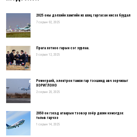
2025 оны дэлхийн хамгийн их ахиц гаргасан нисэх буудал
7 сарын 02, 2025
Прага хотноо гарын үсэг зурлаа.
3 сарын 12, 2025
Powerpank, электрон тамхи гар тээшинд авч зорчихыг
ХОРИГЛОНО
2 сарын 20, 2025
2050 он гэхэд агаарын тээвэр хоёр дахин нэмэгдэх
төлөв гарчээ
1 сарын 14, 2025