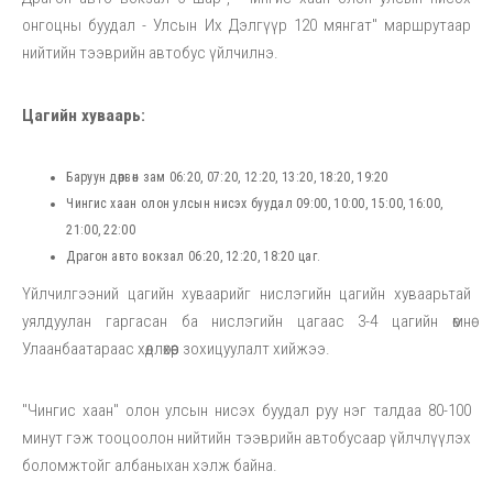
онгоцны буудал - Улсын Их Дэлгүүр 120 мянгат" маршрутаар
нийтийн тээврийн автобус үйлчилнэ.
Цагийн хуваарь:
Баруун дөрвөн зам 06:20, 07:20, 12:20, 13:20, 18:20, 19:20
Чингис хаан олон улсын нисэх буудал 09:00, 10:00, 15:00, 16:00,
21:00, 22:00
Драгон авто вокзал 06:20, 12:20, 18:20 цаг.
Үйлчилгээний цагийн хуваарийг нислэгийн цагийн хуваарьтай
уялдуулан гаргасан ба нислэгийн цагаас 3-4 цагийн өмнө
Улаанбаатараас хөдлөхөөр зохицуулалт хийжээ.
"Чингис хаан" олон улсын нисэх буудал руу нэг талдаа 80-100
минут гэж тооцоолон нийтийн тээврийн автобусаар үйлчлүүлэх
боломжтойг албаныхан хэлж байна.