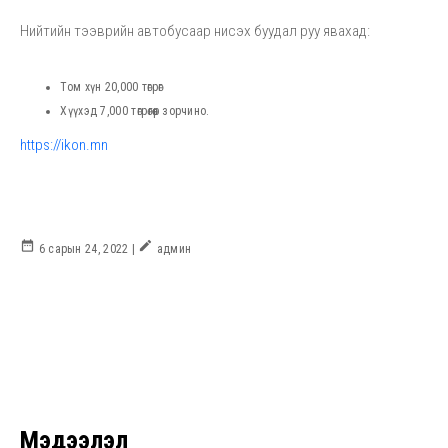
Нийтийн тээврийн автобусаар нисэх буудал руу явахад:
Том хүн 20,000 төгрөг
Хүүхэд 7,000 төгрөгөөр зорчино.
https://ikon.mn
date_range
create
6 сарын 24, 2022 |
админ
Мэдээлэл