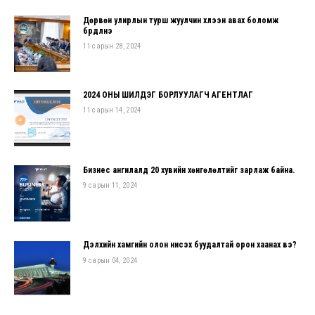
Дөрвөн улирлын турш жуулчин хүлээн авах боломж
бүрдүүлнэ
11 сарын 28, 2024
2024 ОНЫ ШИЛДЭГ БОРЛУУЛАГЧ АГЕНТЛАГ
11 сарын 14, 2024
Бизнес ангилалд 20 хувийн хөнгөлөлтийг зарлаж байна.
9 сарын 11, 2024
Дэлхийн хамгийн олон нисэх буудалтай орон хаанах вэ?
9 сарын 04, 2024