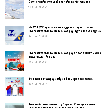
Орон нутгийн нислэгийн өвлийн цагийн хуваарь
9 сарын 02, 2024
МИАТ ТӨХК ирэх арванхоёрдугаар сараас эхлэн
Вьетнам улсын Хо Ши Мин хот руу шууд нислэг үйлдэнэ.
8 сарын 29, 2024
Вьетнам улсын Хо Ши Мин хот руу долоо хоногт 2 удаа
шууд нислэг үйлдэнэ
8 сарын 20, 2024
Францын хотуудруу Early Bird хямдрал зарлалаа.
8 сарын 20, 2024
Korean Air компани онгоц буухаас 40 минутын өмнө