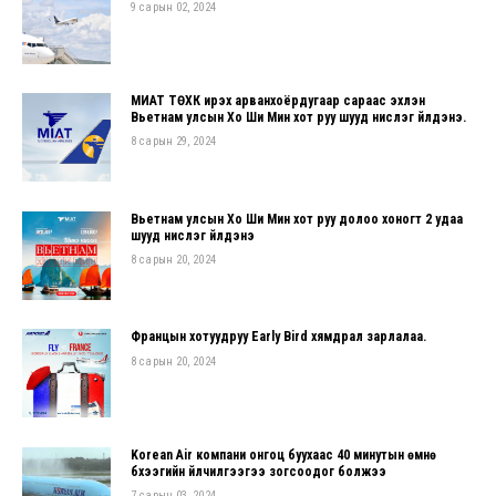
9 сарын 02, 2024
МИАТ ТӨХК ирэх арванхоёрдугаар сараас эхлэн
Вьетнам улсын Хо Ши Мин хот руу шууд нислэг үйлдэнэ.
8 сарын 29, 2024
Вьетнам улсын Хо Ши Мин хот руу долоо хоногт 2 удаа
шууд нислэг үйлдэнэ
8 сарын 20, 2024
Францын хотуудруу Early Bird хямдрал зарлалаа.
8 сарын 20, 2024
Korean Air компани онгоц буухаас 40 минутын өмнө
бүхээгийн үйлчилгээгээ зогсоодог болжээ
7 сарын 03, 2024