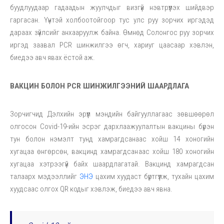
буудлуудаар гадаадын жуулчдыг визгүй нэвтрүүлэх шийдвэр
гаргасан. Үүнтэй холбоотойгоор тус улс руу зорчих иргэдэд
дараах зүйлсийг анхааруулж байна. Өмнөд Солонгос руу зорчих
иргэд заавал PCR шинжилгээ өгч, хариуг цаасаар хэвлэн,
биедээ авч явах ёстой аж.
ВАКЦИН БОЛОН PCR ШИНЖИЛГЭЭНИЙ ШААРДЛАГА
Зорчигчид Дэлхийн эрүүл мэндийн байгууллагаас зөвшөөрөл
олгосон Covid-19-ийн эсрэг дархлаажуулалтын вакцины бүрэн
тун болон нэмэлт тунд хамрагдсанаас хойш 14 хоногийн
хугацаа өнгөрсөн, вакцинд хамрагдсанаас хойш 180 хоногийн
хугацаа хэтрээгүй байх шаардлагатай. Вакцинд хамрагдсан
талаарх мэдээллийг
ЭНЭ
цахим хуудаст бүртгүүлж, тухайн цахим
хуудсаас олгох QR кодыг хэвлэж, биедээ авч явна.