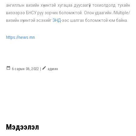
ангиллын визийн хүчинтэй хугацаа дуусаагүй тохиолдолд тухайн
визээрээ БНСУ руу зорчих боломжтой. Олон удаагийн /Multiple/
визийн хүчинтэй эсэхийг
ЭНД
-ээс шалгах боломжтой юм байна.
https://news.mn
date_range
create
6 сарын 06, 2022 |
админ
Мэдээлэл