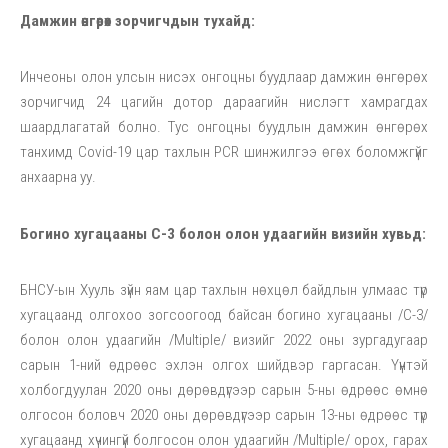
Дамжин өнгөрөх зорчигчдын тухайд
:
Инчеоны олон улсын нисэх онгоцны буудлаар дамжин өнгөрөх
зорчигчид 24 цагийн дотор дараагийн нислэгт хамрагдах
шаардлагатай болно. Тус онгоцны буудлын дамжин өнгөрөх
танхимд Covid-19 цар тахлын PCR шинжилгээ өгөх боломжгүйг
анхаарна уу.
Богино хугацааны С-3 болон олон удаагийн визийн хувьд
:
БНСУ-ын Хууль зүйн яам цар тахлын нөхцөл байдлын улмаас түр
хугацаанд олгохоо зогсоогоод байсан богино хугацааны /С-3/
болон олон удаагийн /Multiple/ визийг 2022 оны зургадугаар
сарын 1-ний өдрөөс эхлэн олгох шийдвэр гаргасан. Үүнтэй
холбогдуулан 2020 оны дөрөвдүгээр сарын 5-ны өдрөөс өмнө
олгосон боловч 2020 оны дөрөвдүгээр сарын 13-ны өдрөөс түр
хугацаанд хүчингүй болгосон олон удаагийн /Multiple/ орох, гарах