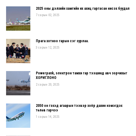
2025 оны дэлхийн хамгийн их ахиц гаргасан нисэх буудал
7 сарын 02, 2025
Прага хотноо гарын үсэг зурлаа.
3 сарын 12, 2025
Powerpank, электрон тамхи гар тээшинд авч зорчихыг
ХОРИГЛОНО
2 сарын 20, 2025
2050 он гэхэд агаарын тээвэр хоёр дахин нэмэгдэх
төлөв гарчээ
1 сарын 14, 2025