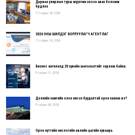
Дөрвөн улирлын турш жуулчин хүлээн авах боломж
бүрдүүлнэ
11 сарын 28, 2024
2024 ОНЫ ШИЛДЭГ БОРЛУУЛАГЧ АГЕНТЛАГ
11 сарын 14, 2024
Бизнес ангилалд 20 хувийн хөнгөлөлтийг зарлаж байна.
9 сарын 11, 2024
Дэлхийн хамгийн олон нисэх буудалтай орон хаанах вэ?
9 сарын 04, 2024
Орон нутгийн нислэгийн өвлийн цагийн хуваарь