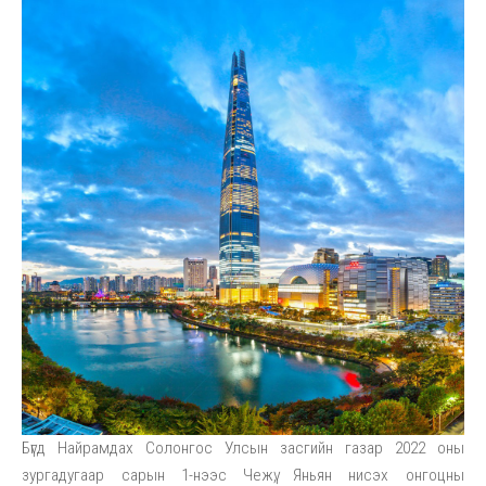
Бүгд Найрамдах Солонгос Улсын засгийн газар 2022 оны
зургадугаар сарын 1-нээс Чежү, Яньян нисэх онгоцны