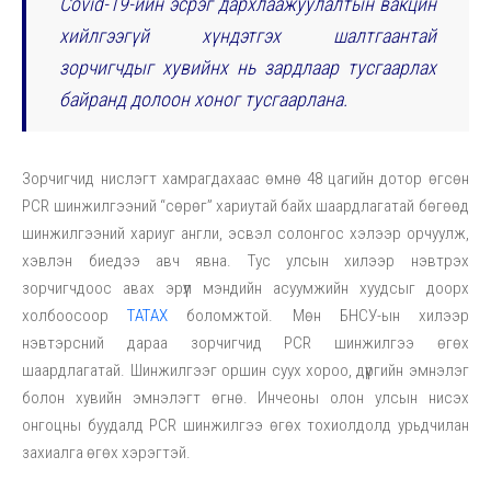
Covid-19-ийн эсрэг дархлаажуулалтын вакцин
хийлгээгүй хүндэтгэх шалтгаантай
зорчигчдыг хувийнх нь зардлаар тусгаарлах
байранд долоон хоног тусгаарлана.
Зорчигчид нислэгт хамрагдахаас өмнө 48 цагийн дотор өгсөн
PCR шинжилгээний “сөрөг” хариутай байх шаардлагатай бөгөөд
шинжилгээний хариуг англи, эсвэл солонгос хэлээр орчуулж,
хэвлэн биедээ авч явна. Тус улсын хилээр нэвтрэх
зорчигчдоос авах эрүүл мэндийн асуумжийн хуудсыг доорх
холбоосоор
ТАТАХ
боломжтой. Мөн БНСУ-ын хилээр
нэвтэрсний дараа зорчигчид PCR шинжилгээ өгөх
шаардлагатай. Шинжилгээг оршин суух хороо, дүүргийн эмнэлэг
болон хувийн эмнэлэгт өгнө. Инчеоны олон улсын нисэх
онгоцны буудалд PCR шинжилгээ өгөх тохиолдолд урьдчилан
захиалга өгөх хэрэгтэй.