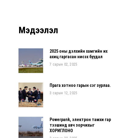
Мэдээлэл
2025 оны дэлхийн хамгийн их
ахиц гаргасан нисэх буудал
7 сарын 02, 2025
Прага хотноо гарын үсэг зурлаа.
3 сарын 12, 2025
Powerpank, электрон тамхи гар
тээшинд авч зорчихыг
ХОРИГЛОНО