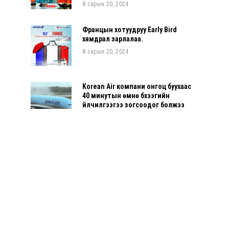
8 сарын 20, 2024
Францын хотуудруу Early Bird
хямдрал зарлалаа.
8 сарын 20, 2024
Korean Air компани онгоц буухаас
40 минутын өмнө бүхээгийн
үйлчилгээгээ зогсоодог болжээ
7 сарын 03, 2024
Улаанбаатар-Прага чиглэлд
долоо хоногт хоёр удаа нислэг
үйлдэнэ
6 сарын 10, 2024
САНСРЫН ЗУСЛАНГИЙН БҮРТГЭЛ
ЭХЭЛЛЭЭ
5 сарын 07, 2024