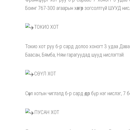
Боинг 767-300 агаарын хөлгөөр зогсолтгүй ШУУД нис
ТОКИО ХОТ
Токио хот руу 6-р сард долоо хоногт 3 удаа Даваа
Баасан, Бямба, Ням гарагуудад шууд нислэгтэй.
СӨҮЛ ХОТ
Сөүл хотын чиглэлд 6-р сард өдөр бүр нэг нислэг, 7 
ПУСАН ХОТ