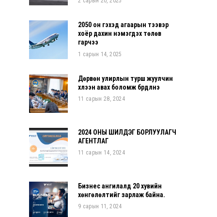
2 сарын 20, 2025
2050 он гэхэд агаарын тээвэр
хоёр дахин нэмэгдэх төлөв
гарчээ
1 сарын 14, 2025
Дөрвөн улирлын турш жуулчин
хүлээн авах боломж бүрдүүлнэ
11 сарын 28, 2024
2024 ОНЫ ШИЛДЭГ БОРЛУУЛАГЧ
АГЕНТЛАГ
11 сарын 14, 2024
Бизнес ангилалд 20 хувийн
хөнгөлөлтийг зарлаж байна.
9 сарын 11, 2024