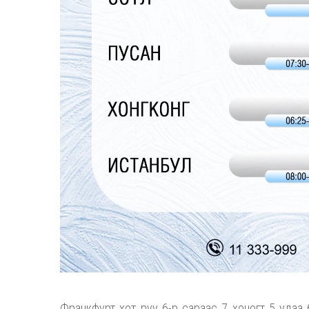
Франкфурт хот руу 6-р сараас 7 хоногт 5 удаа 