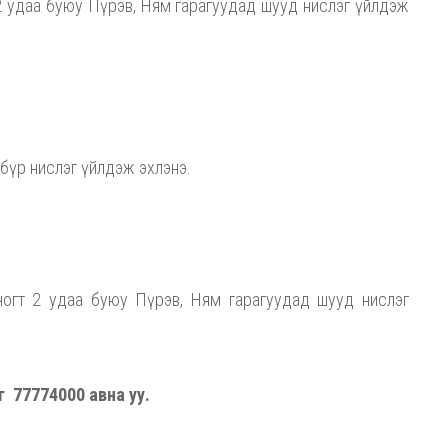
 2 удаа буюу Пүрэв, Ням гарагуудад шууд нислэг үйлдэж
 бүр нислэг үйлдэж эхлэнэ.
ногт 2 удаа буюу Пүрэв, Ням гарагуудад шууд нислэг
г 77774000 авна уу.