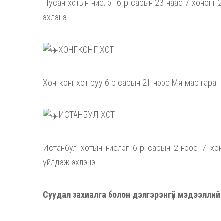
Пусан хотын нислэг 6-р сарын 23-наас 7 хоногт
эхлэнэ.
ХОНГКОНГ ХОТ
Хонгконг хот руу 6-р сарын 21-нээс Мягмар гараг
ИСТАНБУЛ ХОТ
Истанбул хотын нислэг 6-р сарын 2-ноос 7 хо
үйлдэж эхлэнэ.
Суудал захиалга болон дэлгэрэнгүй мэдээллий