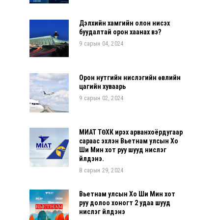
Дэлхийн хамгийн олон нисэх
буудалтай орон хаанах вэ?
9 сарын 04, 2024
Орон нутгийн нислэгийн өвлийн
цагийн хуваарь
9 сарын 02, 2024
МИАТ ТӨХК ирэх арванхоёрдугаар
сараас эхлэн Вьетнам улсын Хо
Ши Мин хот руу шууд нислэг
үйлдэнэ.
8 сарын 29, 2024
Вьетнам улсын Хо Ши Мин хот
руу долоо хоногт 2 удаа шууд
нислэг үйлдэнэ