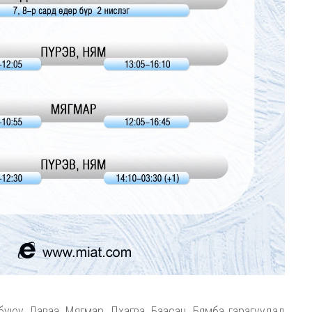
буюу Даваа, Мягмар, Лхагва, Баасан, Бямба гарагуудад