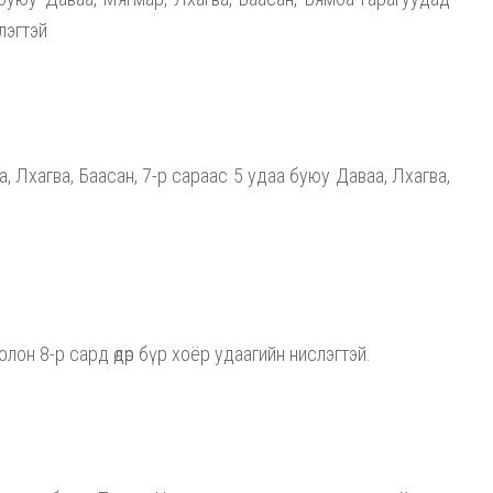
лэгтэй
, Лхагва, Баасан, 7-р сараас 5 удаа буюу Даваа, Лхагва,
болон 8-р сард өдөр бүр хоёр удаагийн нислэгтэй.