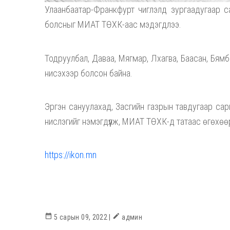
Улаанбаатар-Франкфурт чиглэлд зургаадугаар са
болсныг МИАТ ТӨХК-аас мэдэгдлээ.
Тодруулбал, Даваа, Мягмар, Лхагва, Баасан, Бямб
нисэхээр болсон байна.
Эргэн сануулахад, Засгийн газрын тавдугаар са
нислэгийг нэмэгдүүлж, МИАТ ТӨХК-д татаас өгөхө
https://ikon.mn
date_range
create
5 сарын 09, 2022 |
админ