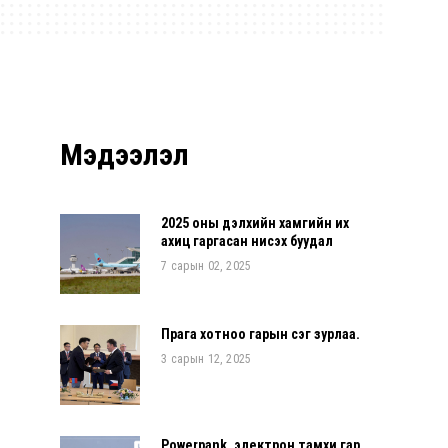
Мэдээлэл
2025 оны дэлхийн хамгийн их
ахиц гаргасан нисэх буудал
7 сарын 02, 2025
Прага хотноо гарын үсэг зурлаа.
3 сарын 12, 2025
Powerpank, электрон тамхи гар