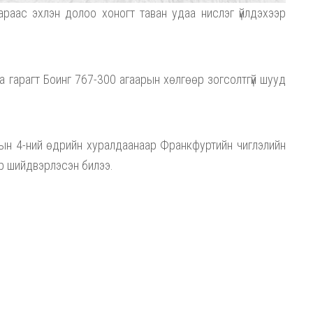
раас эхлэн долоо хоногт таван удаа нислэг үйлдэхээр
а гарагт Боинг 767-300 агаарын хөлгөөр зогсолтгүй шууд
рын 4-ний өдрийн хуралдаанаар Франкфуртийн чиглэлийн
өр шийдвэрлэсэн билээ.