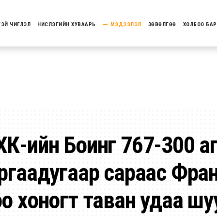
ТЭЙ ЧИГЛЭЛ
НИСЛЭГИЙН ХУВААРЬ
МЭДЭЭЛЭЛ
ЗӨВӨЛГӨӨ
ХОЛБОО БАР
ХК-ийн Боинг 767-300 а
ургаадугаар сараас Фра
о хоногт таван удаа шу