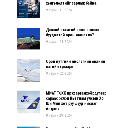
хөнгөлөлтийг зарлаж байна.
9 сарын 11, 2024
Дэлхийн хамгийн олон нисэх
буудалтай орон хаанах вэ?
9 сарын 04, 2024
Орон нутгийн нислэгийн өвлийн
цагийн хуваарь
9 сарын 02, 2024
МИАТ ТӨХК ирэх арванхоёрдугаар
сараас эхлэн Вьетнам улсын Хо
Ши Мин хот руу шууд нислэг
үйлдэнэ.
8 сарын 29, 2024