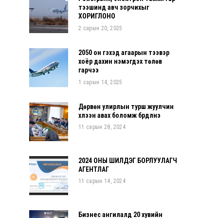
тээшинд авч зорчихыг
ХОРИГЛОНО
2 сарын 20, 2025
2050 он гэхэд агаарын тээвэр
хоёр дахин нэмэгдэх төлөв
гарчээ
1 сарын 14, 2025
Дөрвөн улирлын турш жуулчин
хүлээн авах боломж бүрдүүлнэ
11 сарын 28, 2024
2024 ОНЫ ШИЛДЭГ БОРЛУУЛАГЧ
АГЕНТЛАГ
11 сарын 14, 2024
Бизнес ангилалд 20 хувийн