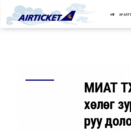
НҮҮР
ЭРЭЛТ
МИАТ ТӨ
хөлөг з
руу доло