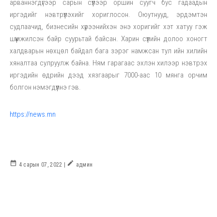
арваннэгдүгээр сарын сүүлээр оршин суугч бус гадаадын
иргэдийг нэвтрүүлэхийг хориглосон. Оюутнууд, эрдэмтэн
судлаачид, бизнесийн хүрээнийхэн энэ хоригийг хэт хатуу гэж
шүүмжилсэн байр суурьтай байсан. Харин сүүлийн долоо хоногт
халдварын нөхцөл байдал бага зэрэг намжсан тул ийн хилийн
хяналтаа сулруулж байна. Ням гарагаас эхлэн хилээр нэвтрэх
иргэдийн өдрийн дээд хязгаарыг 7000-аас 10 мянга орчим
болгон нэмэгдүүлнэ гэв.
https://news.mn
date_range
create
4 сарын 07, 2022 |
админ