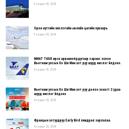
9 сарын 04, 2024
Орон нутгийн нислэгийн өвлийн цагийн хуваарь
9 сарын 02, 2024
МИАТ ТӨХК ирэх арванхоёрдугаар сараас эхлэн
Вьетнам улсын Хо Ши Мин хот руу шууд нислэг үйлдэнэ.
8 сарын 29, 2024
Вьетнам улсын Хо Ши Мин хот руу долоо хоногт 2 удаа
шууд нислэг үйлдэнэ
8 сарын 20, 2024
Францын хотуудруу Early Bird хямдрал зарлалаа.
8 сарын 20, 2024