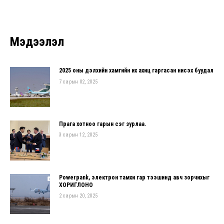
Мэдээлэл
2025 оны дэлхийн хамгийн их ахиц гаргасан нисэх буудал
7 сарын 02, 2025
Прага хотноо гарын үсэг зурлаа.
3 сарын 12, 2025
Powerpank, электрон тамхи гар тээшинд авч зорчихыг
ХОРИГЛОНО
2 сарын 20, 2025