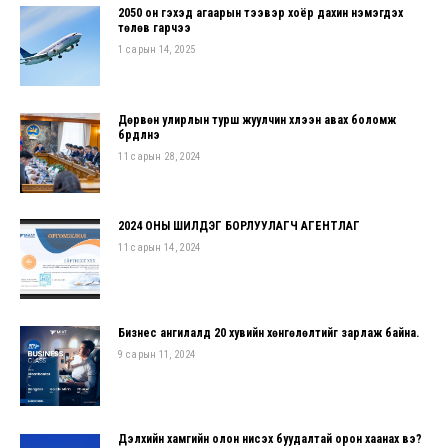
2050 он гэхэд агаарын тээвэр хоёр дахин нэмэгдэх
төлөв гарчээ
1 сарын 14, 2025
Дөрвөн улирлын турш жуулчин хүлээн авах боломж
бүрдүүлнэ
11 сарын 28, 2024
2024 ОНЫ ШИЛДЭГ БОРЛУУЛАГЧ АГЕНТЛАГ
11 сарын 14, 2024
Бизнес ангилалд 20 хувийн хөнгөлөлтийг зарлаж байна.
9 сарын 11, 2024
Дэлхийн хамгийн олон нисэх буудалтай орон хаанах вэ?