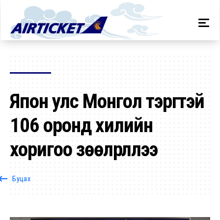
Япон улс Монгол тэргүүтэй
106 оронд хилийн
хоригоо зөөлрүүллээ
oard_backspace
Буцах