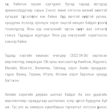
хүн, байнгын оршин суугчдаас бусад гадаад иргэдэд
арванхоёрдугаар сарын 2-ноос өмнө олгосон визний хүчинтэй
хугацааг түдгэлзүүлэх юм байна. Хүнд өвчтэй хүмүүстэй уулзах,
оршуулах ёслолд оролцох зэрэг онцгой нөхцөл байдал үүсээгүй
тохиолдолд Япон руу нэвтрэхийг хүссэн хүмүүст виз олгохгүй
гэжээ. Гадаадын жуулчдыг Япон руу нэвтрэхийг хориглосон
хэвээр байна.
Гадаад хэргийн яамнаас өчигдөр /2022.04.06/ зарласан
өөрчлөлтөд хамрагдах 106 орны жагсаалтад Камбож, Индонез,
Малайз, Монгол, Филиппин, Тайланд зэрэг Азийн орнуудаас
гадна Франц, Герман, Итали, Испани зэрэг Европын орнууд
багтжээ.
Хилийн хоригийн дөрвөн шатлал байдаг ба энэ удаагийн
өөрчлөлтөөр гуравдугаар шатлалаас хоёр хүртэл бууруулж буй
аж. Тус улс нь омикрон хувилбарын тархалтыг зогсоох үүднээс