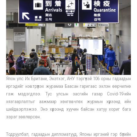
Япон улс Их Британи, Энэтхэг, АНУ тэргүүтэй 106 орны гадаадын
иргэдийг нэвтрүүлэх журамаа Баасан гаригаас эхлэн өөрчилнө
гэж мэдэгдлээ. Тус улсын засгийн газар Covid-19-ийн
хязгаарлалтыг аажмаар хөнгөвчлөх журмын хүрээнд ийн
шийдвэрлэжээ. Энэ хүрээнд хуучин байсан хатуу хориг бага
зэрэг зөөлөрсөн.
Тодруулбал, гадаадын дипломатууд, Японы иргэний гэр бүлийн