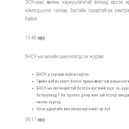
ЭСЯ-наас өмнө нь хариуцлагатай аялаад ирсэн и
нэмэгдүүлэх талаар Засгийн газартайгаа хамт
байна.
10:46 өнөөдөр
БНСУ-ын визийн шинэчлэгдсэн журам:
БНСУ-д зорчиж байсан иргэн
Төрийн албан хаагч болон төриын өмчит аж ахуын н
БНСУ-ын иргэншилтэй болсон иргэний эцэг эх, хүүхэ
батлуулаад 1 ба түүнээс дээш жил зүй есоор амьдар
насны хүүхэд
Олон удаагийн виз авсан иргэний гэр бүл
09:17 өнөөдөр