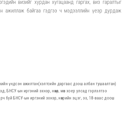
ргэдийн визийг хурдан хугацаанд гаргах, виз гаралтыг
ран ажиллаж байгаа гэдгээ ч мэдээллийн үеэр дурдаж
эгжийн үндсэн ажилтан(хэлтсийн даргаас дээш албан тушаалтан)
д, БНСУ-ын иргэний эхнэр, нөхөр, мөн хоер улсад гэрлэлтээ
ч буй БНСУ-ын иргэний эхнэр, нөхрийн эцэг, эх, 18-ваас доош