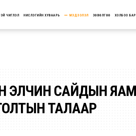
ТЭЙ ЧИГЛЭЛ
НИСЛЭГИЙН ХУВААРЬ
МЭДЭЭЛЭЛ
ЗӨВӨЛГӨӨ
ХОЛБОО БАР
Н ЭЛЧИН САЙДЫН ЯА
ГОЛТЫН ТАЛААР