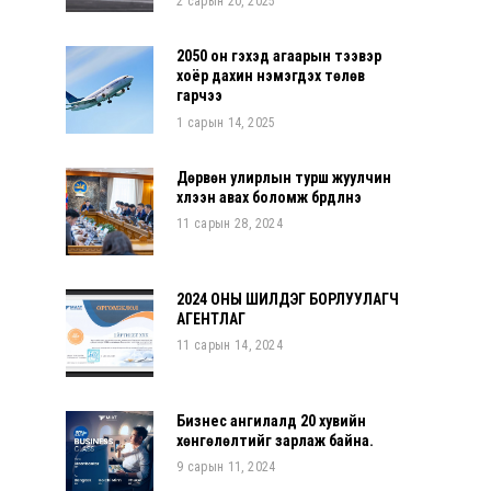
2 сарын 20, 2025
2050 он гэхэд агаарын тээвэр
хоёр дахин нэмэгдэх төлөв
гарчээ
1 сарын 14, 2025
Дөрвөн улирлын турш жуулчин
хүлээн авах боломж бүрдүүлнэ
11 сарын 28, 2024
2024 ОНЫ ШИЛДЭГ БОРЛУУЛАГЧ
АГЕНТЛАГ
11 сарын 14, 2024
Бизнес ангилалд 20 хувийн
хөнгөлөлтийг зарлаж байна.
9 сарын 11, 2024