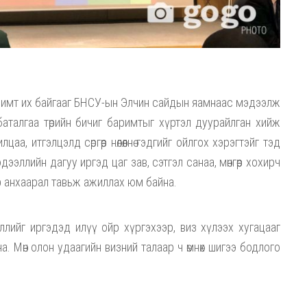
римт их байгааг БНСУ-ын Элчин сайдын яамнаас мэдээлж
талгаа төрийн бичиг баримтыг хүртэл дуурайлган хийж
аа, итгэлцэлд сөргөөр нөлөөлнө гэдгийг ойлгох хэрэгтэйг тэд
дээллийн дагуу иргэд цаг зав, сэтгэл санаа, мөнгөөр хохирч
эр анхаарал тавьж ажиллах юм байна.
лийг иргэдэд илүү ойр хүргэхээр, виз хүлээх хугацааг
. Мөн олон удаагийн визний талаар ч өмнөх шигээ бодлого