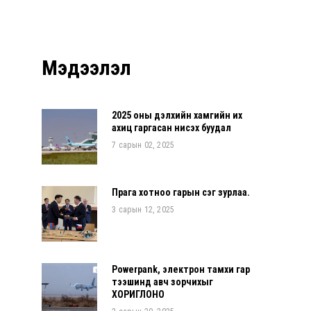
Мэдээлэл
2025 оны дэлхийн хамгийн их
ахиц гаргасан нисэх буудал
7 сарын 02, 2025
Прага хотноо гарын үсэг зурлаа.
3 сарын 12, 2025
Powerpank, электрон тамхи гар
тээшинд авч зорчихыг
ХОРИГЛОНО