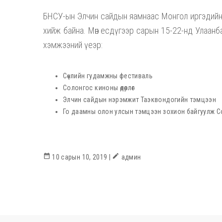
БНСУ-ын Элчин сайдын яамнаас Монгол иргэдийн 
хийж байна. Мөн есдүгээр сарын 15-22-нд Улаанб
хэмжээний үеэр:
Сөүлийн гудамжны фестиваль
Солонгос киноны өдөрлөг
Элчин сайдын нэрэмжит Таэквондогийн тэмцээн
Го даамны олон улсын тэмцээн зохион байгуулж С
date_range
create
10 сарын 10, 2019 |
админ