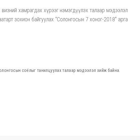
визний хамрагдах хүрээг нэмэгдүүлэх талаар мэдээлэл
аатарт зохион байгуулах "Солонгосын 7 хоног-2018" арга
олонгосын соёлыг танилцуулах талаар мэдээлэл хийж байна.