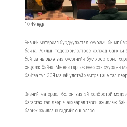
10:49 өнөөдөр
Визний материал бүрдүүлэлтэд хуурамч бичиг ба
байна. Ажлын тодорхойлолтоос эхлээд банкны ба
байгаа нь зөвхөн виз хүсэгчийн бус хоёр орны харилц
онцолж байна. Мөн виз гаргаж өгнө гэсэн хуурамч мэ
байгаа тул ЭСЯ манай улстай хамтран энэ тал дэ
Визний материал болон визтэй холбоотой мэдээл
багасгах тал дээр ч анхаарал тавин ажиллаж байна
барьж ажиллана гэдгийг онцоллоо.