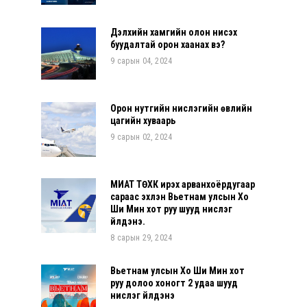
Дэлхийн хамгийн олон нисэх
буудалтай орон хаанах вэ?
9 сарын 04, 2024
Орон нутгийн нислэгийн өвлийн
цагийн хуваарь
9 сарын 02, 2024
МИАТ ТӨХК ирэх арванхоёрдугаар
сараас эхлэн Вьетнам улсын Хо
Ши Мин хот руу шууд нислэг
үйлдэнэ.
8 сарын 29, 2024
Вьетнам улсын Хо Ши Мин хот
руу долоо хоногт 2 удаа шууд
нислэг үйлдэнэ