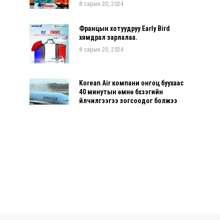
8 сарын 20, 2024
Францын хотуудруу Early Bird
хямдрал зарлалаа.
8 сарын 20, 2024
Korean Air компани онгоц буухаас
40 минутын өмнө бүхээгийн
үйлчилгээгээ зогсоодог болжээ
7 сарын 03, 2024
Улаанбаатар-Прага чиглэлд
долоо хоногт хоёр удаа нислэг
үйлдэнэ
6 сарын 10, 2024
САНСРЫН ЗУСЛАНГИЙН БҮРТГЭЛ
ЭХЭЛЛЭЭ
5 сарын 07, 2024