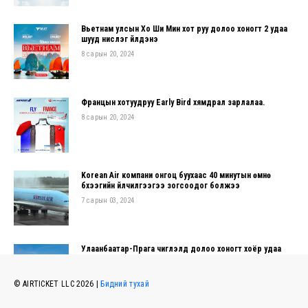
Вьетнам улсын Хо Ши Мин хот руу долоо хоногт 2 удаа
шууд нислэг үйлдэнэ
8 сарын 20, 2024
Францын хотуудруу Early Bird хямдрал зарлалаа.
8 сарын 20, 2024
Korean Air компани онгоц буухаас 40 минутын өмнө
бүхээгийн үйлчилгээгээ зогсоодог болжээ
7 сарын 03, 2024
Улаанбаатар-Прага чиглэлд долоо хоногт хоёр удаа
нислэг үйлдэнэ
6 сарын 10, 2024
© AIRTICKET LLC 2026 |
Бидний тухай