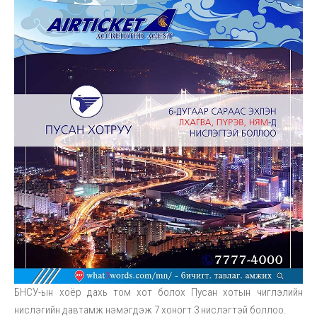
БНСУ-ын хоёр дахь том хот болох Пусан хотын чиглэлийн
нислэгийн давтамж нэмэгдэж 7 хоногт 3 нислэгтэй боллоо.