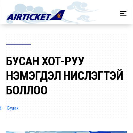
БУСАН ХОТ-РУУ
НЭМЭГДЭЛ НИСЛЭГТЭЙ
БОЛЛОО
oard_backspace
Буцах