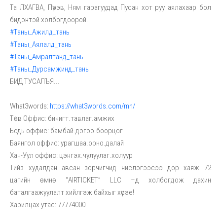
Та ЛХАГВА, Пүрэв, Ням гарагуудад Пусан хот руу аялахаар бол
бидэнтэй холбогдоорой.
#Таны_Ажилд_тань
#Таны_Аялалд_тань
#Таны_Амралтанд_тань
#Таны_Дурсамжинд_тань
БИД ТУСАЛЪЯ...
What3words:
https://what3words.com/mn/
Төв Оффис: бичигт.тавлаг.амжих
Бодь оффис: бамбай.дэгээ.боорцог
Баянгол оффис: урагшаа.орно.далай
Хан-Уул оффис: цэнгэх.чулуулаг.холуур
Тийз худалдан авсан зорчигчид нислэгээсээ дор хаяж 72
цагийн өмнө “AIRTICKET” LLC –д холбогдож дахин
баталгаажуулалт хийлгэж байхыг хүсэе!
Харилцах утас: 77774000