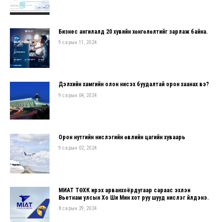
Бизнес ангилалд 20 хувийн хөнгөлөлтийг зарлаж байна.
9 сарын 11, 2024
Дэлхийн хамгийн олон нисэх буудалтай орон хаанах вэ?
9 сарын 04, 2024
Орон нутгийн нислэгийн өвлийн цагийн хуваарь
9 сарын 02, 2024
МИАТ ТӨХК ирэх арванхоёрдугаар сараас эхлэн
Вьетнам улсын Хо Ши Мин хот руу шууд нислэг үйлдэнэ.
8 сарын 29, 2024