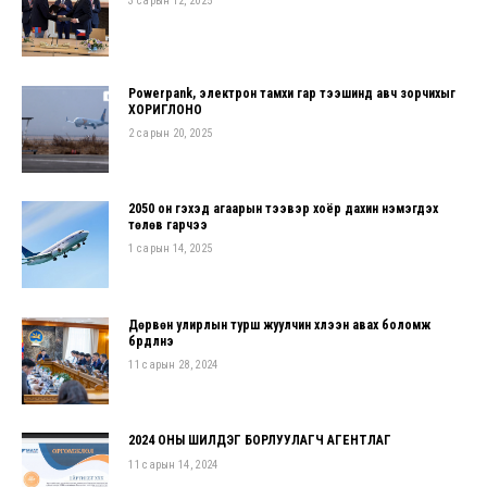
3 сарын 12, 2025
Powerpank, электрон тамхи гар тээшинд авч зорчихыг
ХОРИГЛОНО
2 сарын 20, 2025
2050 он гэхэд агаарын тээвэр хоёр дахин нэмэгдэх
төлөв гарчээ
1 сарын 14, 2025
Дөрвөн улирлын турш жуулчин хүлээн авах боломж
бүрдүүлнэ
11 сарын 28, 2024
2024 ОНЫ ШИЛДЭГ БОРЛУУЛАГЧ АГЕНТЛАГ
11 сарын 14, 2024