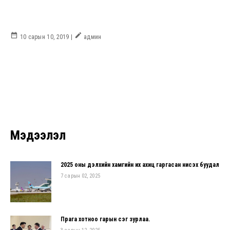
date_range
create
10 сарын 10, 2019 |
админ
Мэдээлэл
2025 оны дэлхийн хамгийн их ахиц гаргасан нисэх буудал
7 сарын 02, 2025
Прага хотноо гарын үсэг зурлаа.